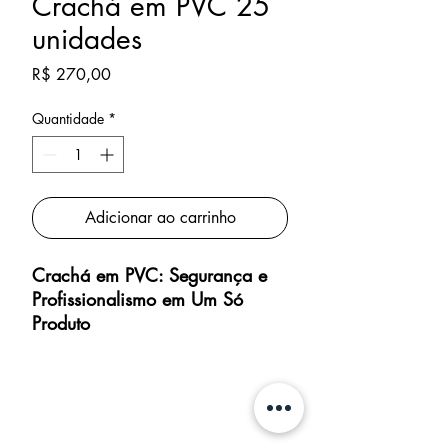
Crachá em PVC 25
unidades
Preço
R$ 270,00
Quantidade
*
Adicionar ao carrinho
Crachá em PVC: Segurança e
Profissionalismo em Um Só
Produto
O crachá é muito mais do que
um simples identificador — é
uma extensão da identidade da
sua empresa. Com os
crachás